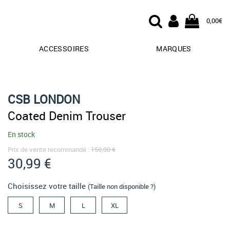
0,00€
ACCESSOIRES
MARQUES
CSB LONDON
Coated Denim Trouser
En stock
Prix de vente recommandé :
150,00 €
30,99 €
Choisissez votre taille
(Taille non disponible ?)
S
M
L
XL