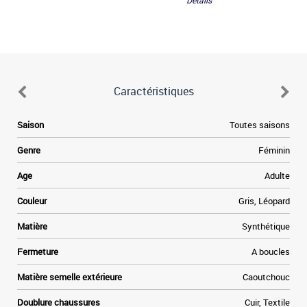
Détails
Caractéristiques
e
Saison
Toutes saisons
,
e
Genre
Féminin
i
e
Age
Adulte
s
a
Couleur
Gris, Léopard
u
Matière
Synthétique
Fermeture
A boucles
Matière semelle extérieure
Caoutchouc
Doublure chaussures
Cuir, Textile