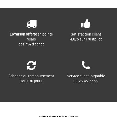
Page
1
/ 1
Chaussures new balance
La 574 a été conçue comme chaussure
fiable et polyvalente, plutôt que comme
une démonstration de [...]
Livraison offerte
en points
Satisfaction client
relais
4.8/5 sur Trustpilot
dès 75€ d'achat
Échange ou remboursement
Service client joignable
sous 30 jours
03.25.45.77.99