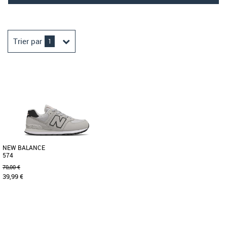
Trier par
1
NEW BALANCE
574
70,00 €
39,99 €
28
29