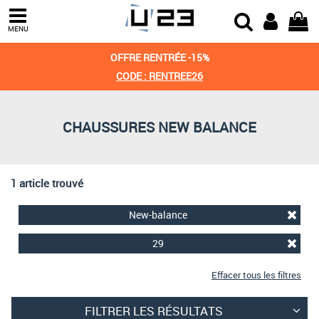
Trier par
MENU
Derniers arrivages
OFFRE RENTRÉE -15%
Prix croissant
CODE : RENTREE26
Prix décroissant
CHAUSSURES NEW BALANCE
Meilleures remises
1 article trouvé
New-balance
29
Effacer tous les filtres
FILTRER LES RÉSULTATS