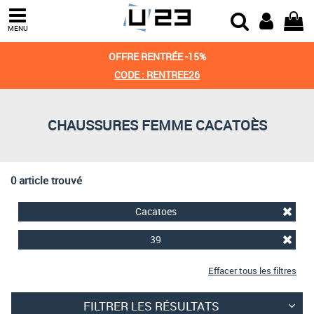
Trier par
MENU
Derniers arrivages
OFFRE RENTRÉE -15%
Prix croissant
CODE : RENTREE26
Prix décroissant
CHAUSSURES FEMME CACATOÈS
Meilleures remises
0 article trouvé
Cacatoes
39
Effacer tous les filtres
FILTRER LES RÉSULTATS