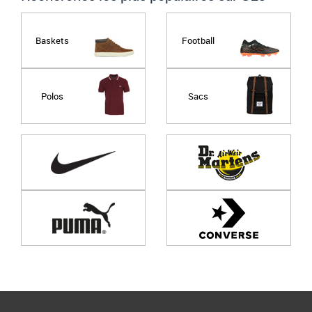
Baskets
Football
Polos
Sacs
Page
1
/ 0