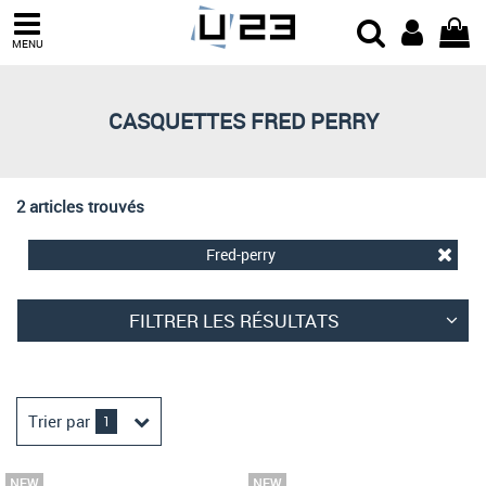
Trier par
MENU
Derniers arrivages
Prix croissant
CASQUETTES FRED PERRY
Prix décroissant
Meilleures remises
2 articles trouvés
Fred-perry
FILTRER LES RÉSULTATS
Trier par
1