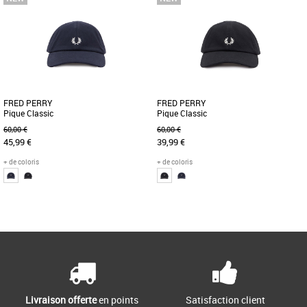
FRED PERRY
FRED PERRY
Pique Classic
Pique Classic
60,00 €
60,00 €
45,99 €
39,99 €
+ de coloris
+ de coloris
Page
1
/ 1
Casquettes fred perry
Casquettes fred perry
Découvrez la casquette Fred Perry
La casquette Fred Perry Pique Classic
Pique Classic, un accessoire
est l'accessoire idéal pour compléter
incontournable pour compléter votre [...]
votre look avec élégance [...]
Livraison offerte
en points
Satisfaction client