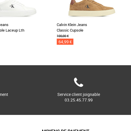
 Jeans
Calvin Klein Jeans
ole Laceup Lth
Classic Cupsole
100,00 €
64,99 €
ment
Service client joignable
03.25.45.77.99