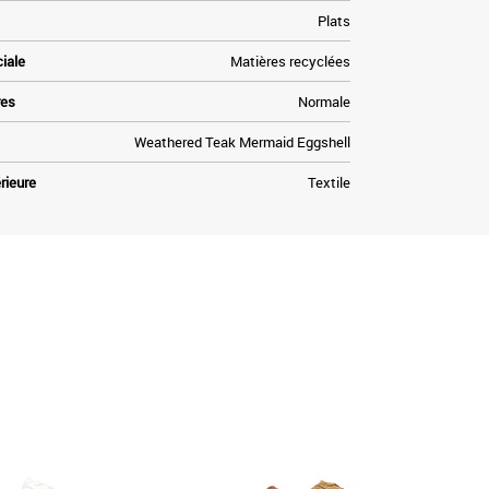
Plats
ciale
Matières recyclées
res
Normale
Weathered Teak Mermaid Eggshell
rieure
Textile