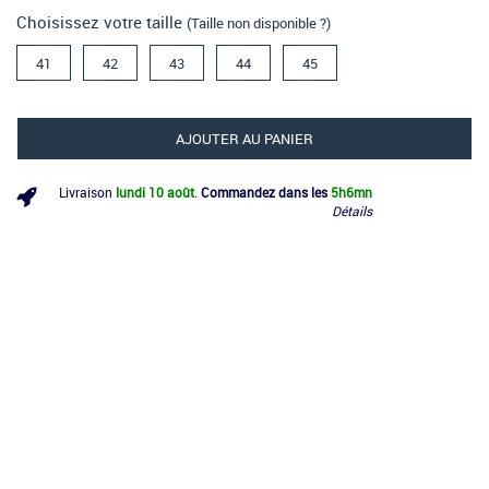
Choisissez votre taille
(Taille non disponible ?)
41
42
43
44
45
AJOUTER AU PANIER
Livraison
lundi 10 août
.
Commandez dans les
5h
6mn
Détails