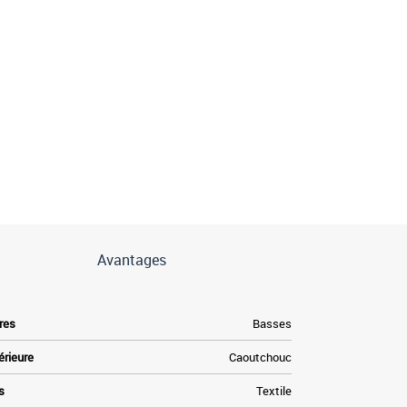
Avantages
res
Basses
érieure
Caoutchouc
s
Textile