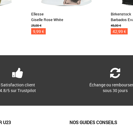
Ellesse
Birkenstock
Giselle Rose White
Barbados Ev
25,00 €
45,00 €
9,99 €
42,99 €
Satisfaction client
Échange ou rembourse
4.8/5 sur Trustpilot
sous 30 jours
R U23
NOS GUIDES CONSEILS