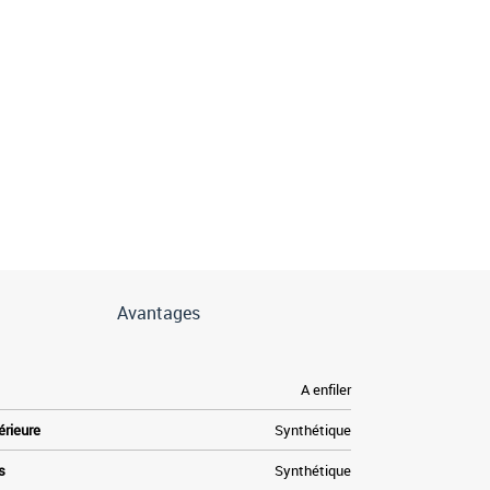
Avantages
A enfiler
érieure
Synthétique
s
Synthétique