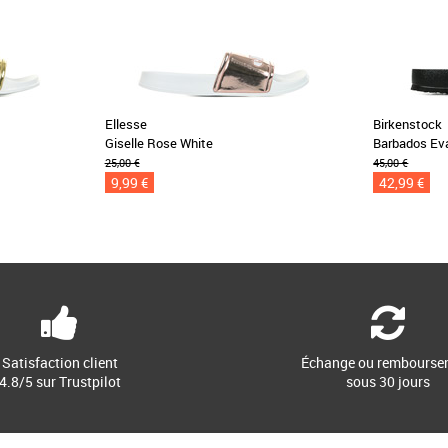
Ellesse
Birkenstock
Giselle Rose White
Barbados Ev
25,00 €
45,00 €
9,99 €
42,99 €
Satisfaction client
Échange ou rembourse
4.8/5 sur Trustpilot
sous 30 jours