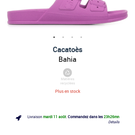
Cacatoès
Bahia
Matières
recyclées
Plus en stock
Livraison
mardi 11 août
.
Commandez dans les
23h
26mn
Détails