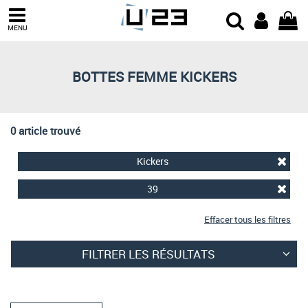
Trier par
MENU
Derniers arrivages
Prix croissant
BOTTES FEMME KICKERS
Prix décroissant
Meilleures remises
0 article trouvé
Kickers
39
Effacer tous les filtres
FILTRER LES RÉSULTATS