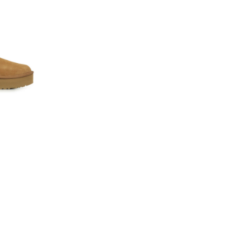
atform prend de la
orme audacieuse et