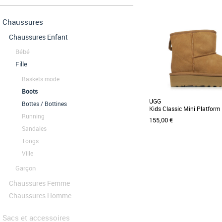
Chaussures
Chaussures Enfant
Bébé
Fille
Baskets mode
Boots
UGG
Bottes / Bottines
Kids Classic Mini Platform
Running
155,00 €
Sandales
Tongs
Ville
38
Garçon
Boots fille ugg
La botte Classic Mini Pl
Chaussures Femme
hauteur avec une platef
légère de 3,8 [...]
Chaussures Homme
Sacs et accessoires