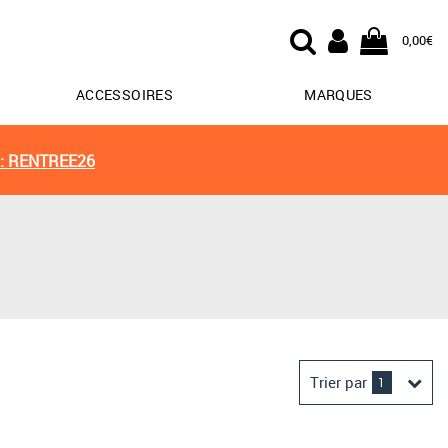
0,00€
ACCESSOIRES
MARQUES
: RENTREE26
Trier par
1
Derniers arrivages