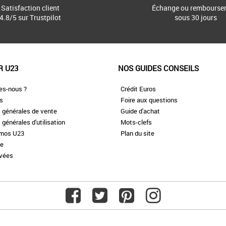
Satisfaction client
Échange ou rembourse
4.8/5 sur Trustpilot
sous 30 jours
R U23
NOS GUIDES CONSEILS
es-nous ?
Crédit Euros
es
Foire aux questions
 générales de vente
Guide d'achat
 générales d'utilisation
Mots-clefs
omos U23
Plan du site
te
ivées