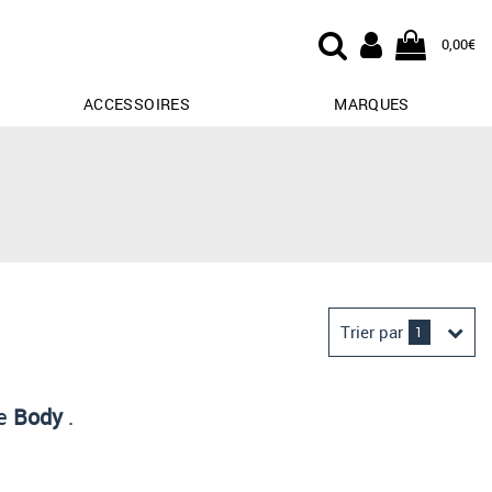
0,00€
ACCESSOIRES
MARQUES
Trier par
1
Derniers arrivages
ie
Body
.
Prix croissant
Prix décroissant