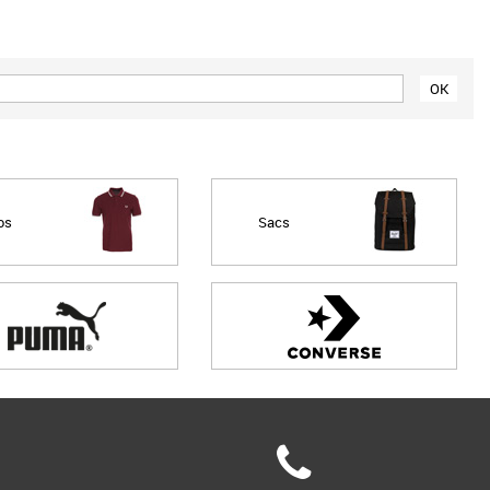
Meilleures remises
os
Sacs