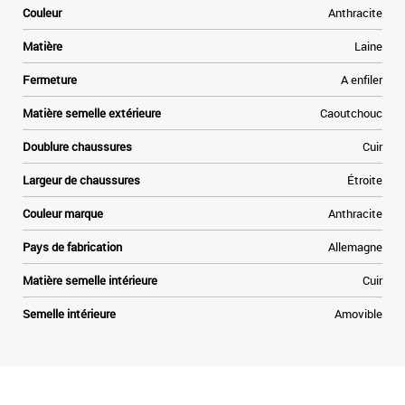
a
Couleur
Anthracite
u
Matière
Laine
Fermeture
A enfiler
-
Matière semelle extérieure
Caoutchouc
Doublure chaussures
Cuir
Largeur de chaussures
Étroite
Couleur marque
Anthracite
Pays de fabrication
Allemagne
Matière semelle intérieure
Cuir
Semelle intérieure
Amovible