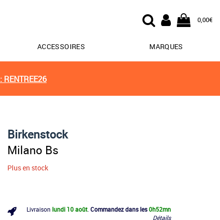
0,00€
ACCESSOIRES
MARQUES
: RENTREE26
Birkenstock
Milano Bs
Plus en stock
Livraison
lundi 10 août
.
Commandez dans les
0h
52mn
Détails