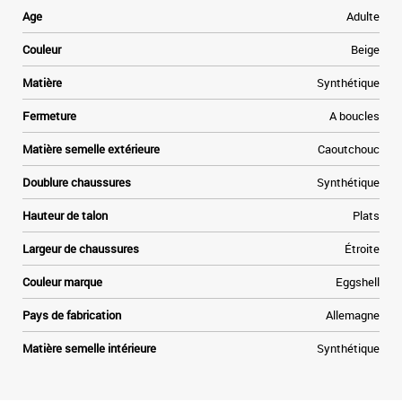
e
Age
Adulte
s
a
Couleur
Beige
u
Matière
Synthétique
Fermeture
A boucles
Matière semelle extérieure
Caoutchouc
Doublure chaussures
Synthétique
Hauteur de talon
Plats
Largeur de chaussures
Étroite
Couleur marque
Eggshell
Pays de fabrication
Allemagne
Matière semelle intérieure
Synthétique