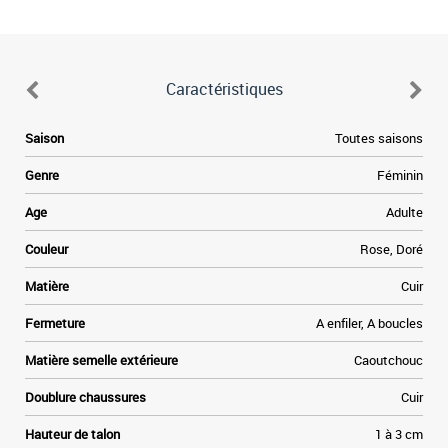
Caractéristiques
e
Saison
Toutes saisons
,
e
Genre
Féminin
i
o
e
Age
Adulte
s
a
Couleur
Rose, Doré
u
Matière
Cuir
Fermeture
A enfiler, A boucles
Matière semelle extérieure
Caoutchouc
Doublure chaussures
Cuir
Hauteur de talon
1 à 3 cm