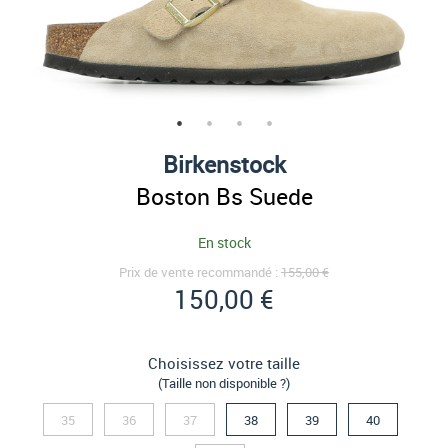
Birkenstock
Boston Bs Suede
En stock
Prix de vente recommandé :
155,00 €
150,00 €
Choisissez votre taille
(Taille non disponible ?)
35
36
37
38
39
40