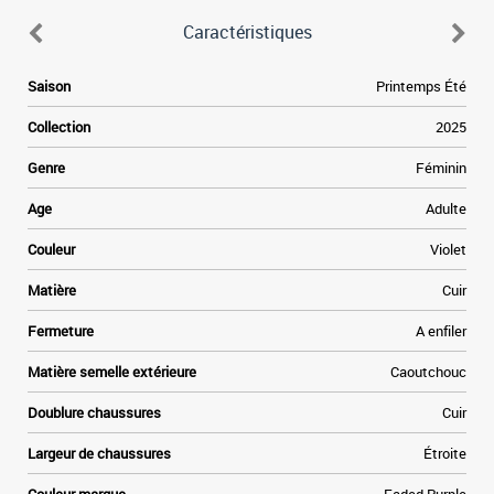
Caractéristiques
e
Saison
Printemps Été
,
e
Collection
2025
i
e
Genre
Féminin
s
a
Age
Adulte
u
Couleur
Violet
Matière
Cuir
Fermeture
A enfiler
Matière semelle extérieure
Caoutchouc
Doublure chaussures
Cuir
Largeur de chaussures
Étroite