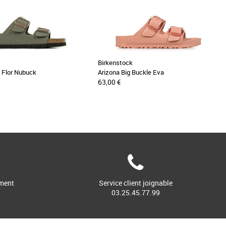
Birkenstock
o Flor Nubuck
Arizona Big Buckle Eva
63,00 €
ment
Service client joignable
03.25.45.77.99