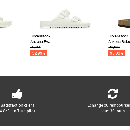
Birkenstock
Birkenstock
Arizona Eva
Arizona Birk
55,00 €
100,00 €
52,99 €
95,00 €
Satisfaction client
Échange ou rembourse
4.8/5 sur Trustpilot
sous 30 jours