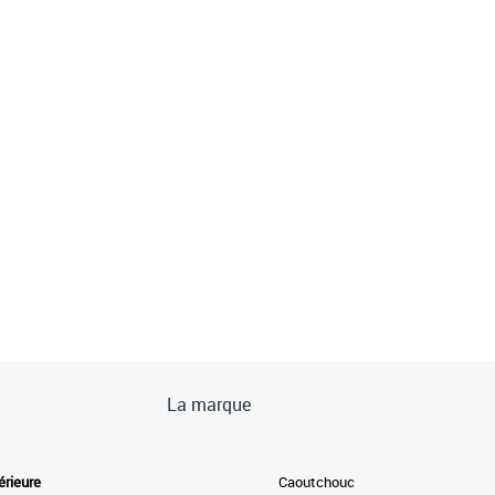
La marque
érieure
Caoutchouc