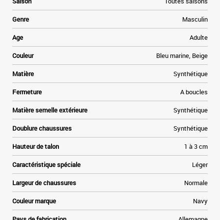
Saison
Toutes saisons
,
e
Genre
Masculin
i
e
Age
Adulte
s
a
Couleur
Bleu marine, Beige
u
Matière
Synthétique
Fermeture
A boucles
Matière semelle extérieure
Synthétique
Doublure chaussures
Synthétique
Hauteur de talon
1 à 3 cm
Caractéristique spéciale
Léger
Largeur de chaussures
Normale
Couleur marque
Navy
Pays de fabrication
Allemagne