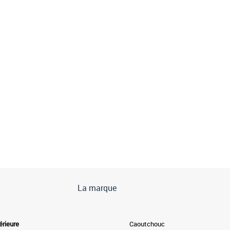
La marque
érieure
Caoutchouc