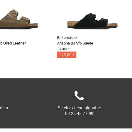
Birkenstock
fb Oiled Leather
Arizona Bs Sfb Suede
130,00 €
125,00 €
ment
Service client joignable
03.25.45.77.99