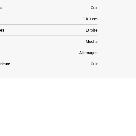
s
Cuir
1 à 3 cm
res
Étroite
Mocha
Allemagne
rieure
Cuir