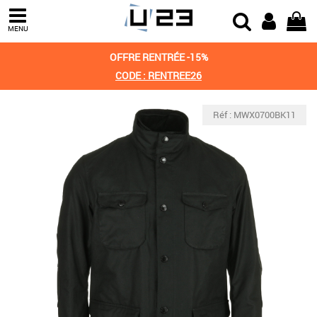
MENU
OFFRE RENTRÉE -15%
CODE : RENTREE26
Réf : MWX0700BK11