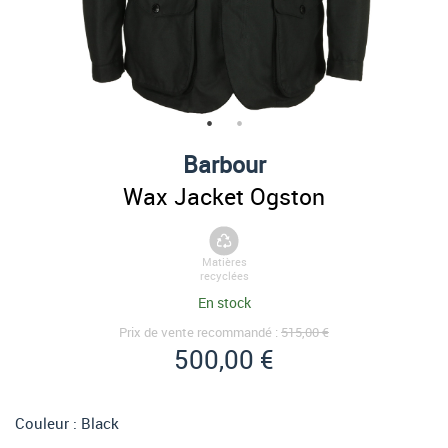
Barbour
Wax Jacket Ogston
Matières
recyclées
En stock
Prix de vente recommandé :
515,00 €
500,00 €
Couleur :
Black