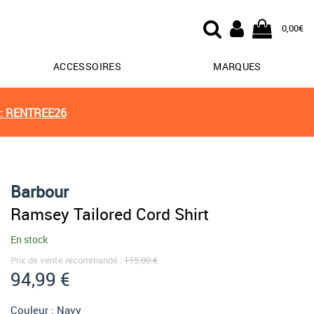
0,00€
ACCESSOIRES
MARQUES
: RENTREE26
Barbour
Ramsey Tailored Cord Shirt
En stock
Prix de vente recommandé :
115,00 €
94,99 €
Couleur :
Navy