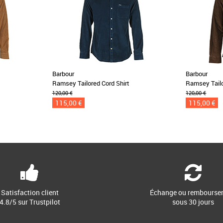
Barbour
Barbour
Ramsey Tailored Cord Shirt
Ramsey Tailo
120,00 €
120,00 €
115,00 €
115,00 €
Satisfaction client
Échange ou rembourse
4.8/5 sur Trustpilot
sous 30 jours