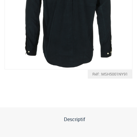
Réf : MSH5001NY91
Descriptif