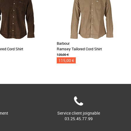
Barbour
red Cord Shirt
Ramsey Tailored Cord Shirt
120,00 €
115,00 €
ment
Service client joignable
03.25.45.77.99