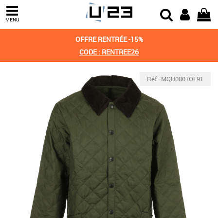
MENU
OFFRE RENTRÉE -15%
CODE : RENTREE26
Réf : MQU0001OL91