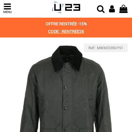
MENU
OFFRE RENTRÉE -15%
CODE : RENTREE26
Réf : MWX0339GY51