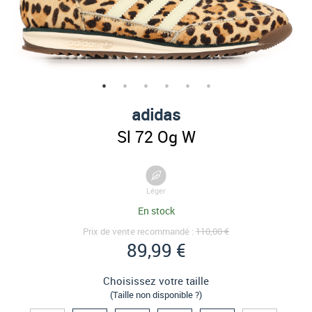
adidas
Sl 72 Og W
Léger
En stock
Prix de vente recommandé :
110,00 €
89,99 €
Choisissez votre taille
(Taille non disponible ?)