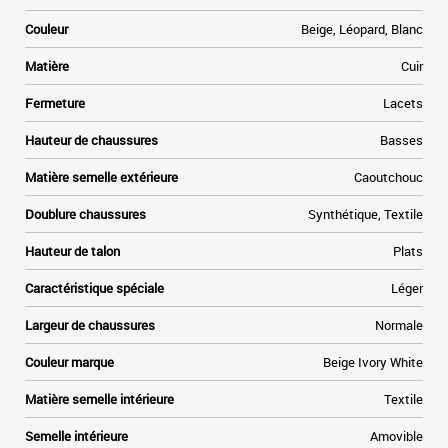
e
Couleur
Beige, Léopard, Blanc
Matière
Cuir
r
e
e
Fermeture
Lacets
t
Hauteur de chaussures
Basses
Matière semelle extérieure
Caoutchouc
Doublure chaussures
Synthétique, Textile
Hauteur de talon
Plats
Caractéristique spéciale
Léger
Largeur de chaussures
Normale
Couleur marque
Beige Ivory White
Matière semelle intérieure
Textile
Semelle intérieure
Amovible