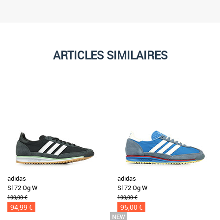
ARTICLES SIMILAIRES
adidas
adidas
Sl 72 Og W
Sl 72 Og W
100,00 €
100,00 €
94,99 €
95,00 €