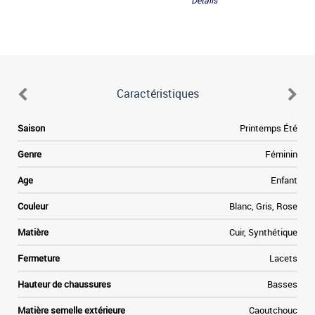
Détails
Caractéristiques
e
Saison
Printemps Été
s
e
Genre
Féminin
s
e
Age
Enfant
Couleur
Blanc, Gris, Rose
e
Matière
Cuir, Synthétique
Fermeture
Lacets
r
e
Hauteur de chaussures
Basses
t
Matière semelle extérieure
Caoutchouc