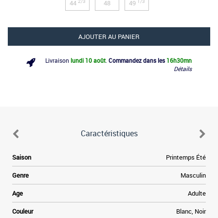
2/3
1/3
44
48
49
AJOUTER AU PANIER
Livraison
lundi 10 août
.
Commandez dans les
16h
30mn
Détails
Caractéristiques
e
Saison
Printemps Été
s
e
Genre
Masculin
s
e
Age
Adulte
Couleur
Blanc, Noir