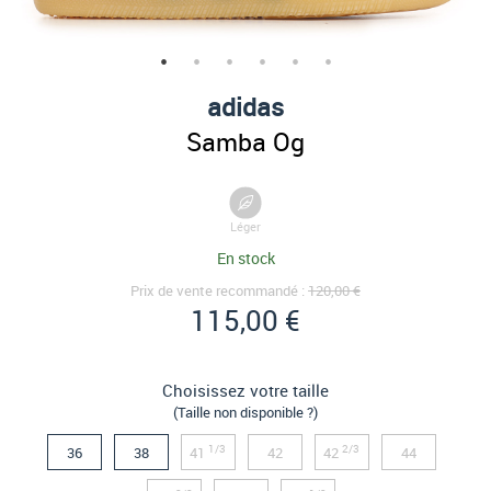
adidas
Samba Og
Léger
En stock
Prix de vente recommandé :
120,00 €
115,00 €
Choisissez votre taille
(Taille non disponible ?)
1/3
2/3
36
38
41
42
42
44