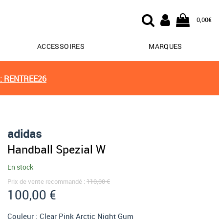
0,00€
ACCESSOIRES
MARQUES
: RENTREE26
adidas
Handball Spezial W
En stock
Prix de vente recommandé :
110,00 €
100,00 €
Couleur :
Clear Pink Arctic Night Gum