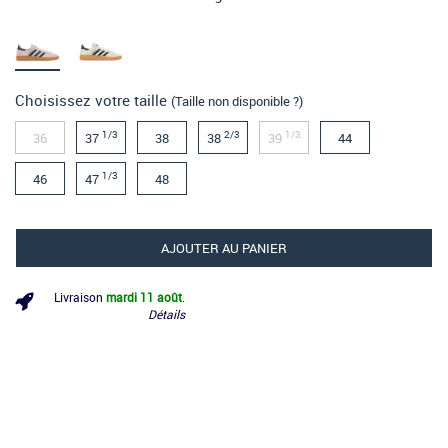
Choisissez votre taille
(Taille non disponible ?)
1/3
2/3
1/3
36
37
38
38
39
44
1/3
46
47
48
AJOUTER AU PANIER
Livraison
mardi 11 août
.
Détails