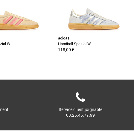
adidas
zial W
Handball Spezial W
118,00 €
ment
Service client joignable
03.25.45.77.99