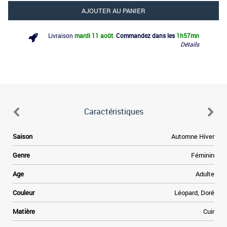
AJOUTER AU PANIER
Livraison
mardi 11 août
.
Commandez dans les
1h
57mn
Détails
Caractéristiques
e
Saison
Automne Hiver
.
s
Genre
Féminin
n
t
Age
Adulte
s
t
Couleur
Léopard, Doré
f
e
Matière
Cuir
n