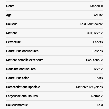
.
s
Genre
Masculin
n
t
Age
Adulte
s
t
Couleur
Kaki, Multicolore
f
e
Matière
Cuir, Textile
n
Fermeture
Lacets
.
Hauteur de chaussures
Basses
-
Matière semelle extérieure
Caoutchouc
Doublure chaussures
Textile
Hauteur de talon
Plats
Caractéristique spéciale
Matières recyclées
Largeur de chaussures
Normale
Couleur marque
Kaki