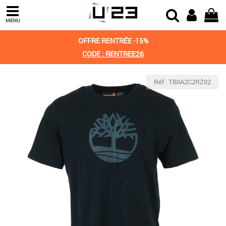
MENU
OFFRE RENTRÉE -15%
CODE : RENTREE26
Réf : TB0A2C2RZ02