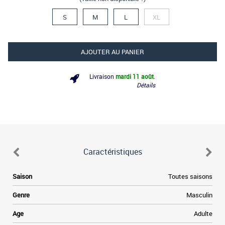
S
M
L
XL
AJOUTER AU PANIER
Livraison
mardi 11 août
.
Détails
Caractéristiques
e
Saison
Toutes saisons
e
Genre
Masculin
a
Age
Adulte
e