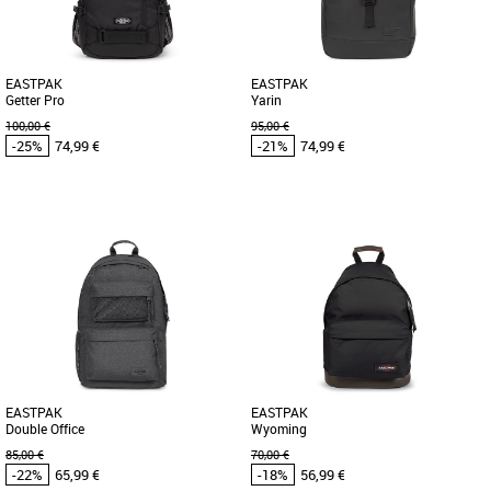
style classique, conçu pour le [...]
praticité au quotidien. [...]
EASTPAK
EASTPAK
Getter Pro
Yarin
100,00 €
95,00 €
-25%
74,99 €
-21%
74,99 €
Sacs et accessoires Eastpak pas cher et
Sacs et accessoires Eastpak pas cher et
Promos Sacs et accessoires Eastpak
Promos Sacs et accessoires Eastpak
Découvrez le sac à dos Eastpak Getter
Le sac à dos Eastpak Yarin est un
Pro 1w6 Cs Black Pro, un accessoire
accessoire incontournable pour toutes
essentiel pour toutes vos [...]
vos aventures. Fabriqué par [...]
EASTPAK
EASTPAK
Double Office
Wyoming
85,00 €
70,00 €
-22%
65,99 €
-18%
56,99 €