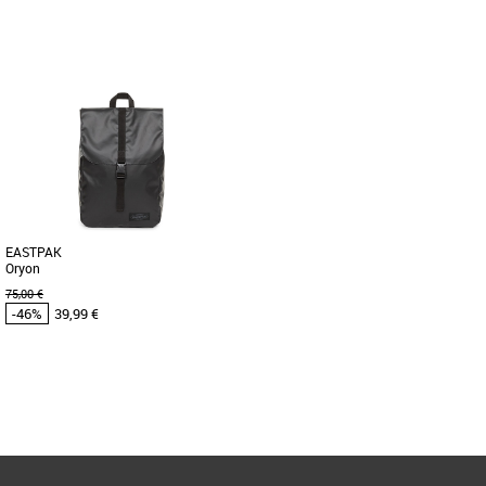
Sacs et accessoires Eastpak pas cher et
Sacs et accessoires Eastpak pas cher et
Promos Sacs et accessoires Eastpak
Promos Sacs et accessoires Eastpak
Le sac à dos Eastpak Padded Pak'r est
Le sac à dos Eastpak Up Roll allie une
un accessoire incontournable pour
allure résolument urbaine à une grande
allier style et fonctionnalité [...]
ergonomie de portage [...]
EASTPAK
Oryon
75,00 €
-46%
39,99 €
Page
1
/ 1
Sacs et accessoires Eastpak pas cher et
Promos Sacs et accessoires Eastpak
Le sac à dos Eastpak Oryon, un
accessoire incontournable pour allier