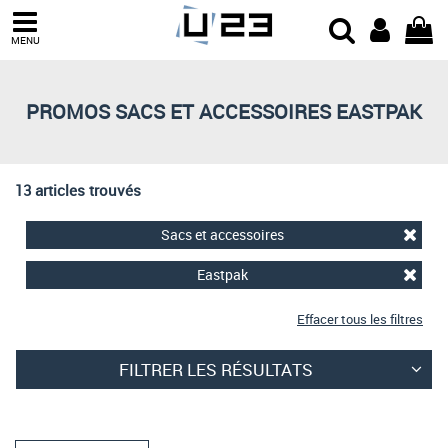
Trier par
MENU
Derniers arrivages
Prix croissant
PROMOS SACS ET ACCESSOIRES EASTPAK
Prix décroissant
Meilleures remises
13 articles trouvés
Sacs et accessoires
Eastpak
Effacer tous les filtres
FILTRER LES RÉSULTATS