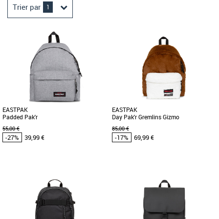
Trier par
1
EASTPAK
EASTPAK
Padded Pak'r
Day Pak'r Gremlins Gizmo
55,00 €
85,00 €
-27%
39,99 €
-17%
69,99 €
Sacs et accessoires Eastpak pas cher et
Sacs et accessoires Eastpak pas cher et
Promos Sacs et accessoires Eastpak
Promos Sacs et accessoires Eastpak
Ce sac à dos emblématique Padded
Le sac à dos Eastpak Day Pak'R est
Pak'r dans un coloris Black Denim :
l'accessoire idéal pour allier style et