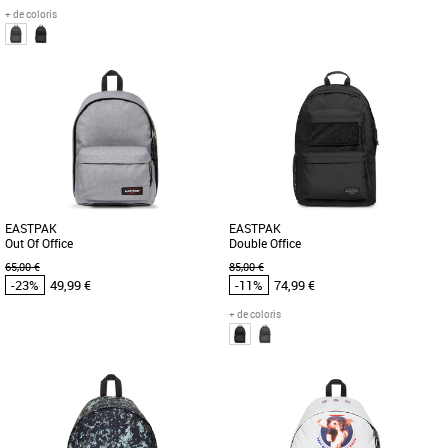
+ de coloris
Sacs et accessoires Eastpak pas cher et
Sacs et accessoires Eastpak pas cher et
Promos Sacs et accessoires Eastpak
Promos Sacs et accessoires Eastpak
Ce sac à dos pro Eastpak confortable a
Avec une base renforcée en cuir et son
été revisité avec sa forme rectangulaire
design urbain, le sac Wyoming vous
et encore plus de [...]
accompagnera tout au long [...]
EASTPAK
EASTPAK
Out Of Office
Double Office
65,00 €
85,00 €
-23%
49,99 €
-11%
74,99 €
+ de coloris
Sacs et accessoires Eastpak pas cher et
Sacs et accessoires Eastpak pas cher et
Promos Sacs et accessoires Eastpak
Promos Sacs et accessoires Eastpak
Sac au design épuré, il conviendra pour
Ce sac à dos pro Eastpak confortable a
le travail comme pour les loisirs grâce à
été revisité avec sa forme rectangulaire