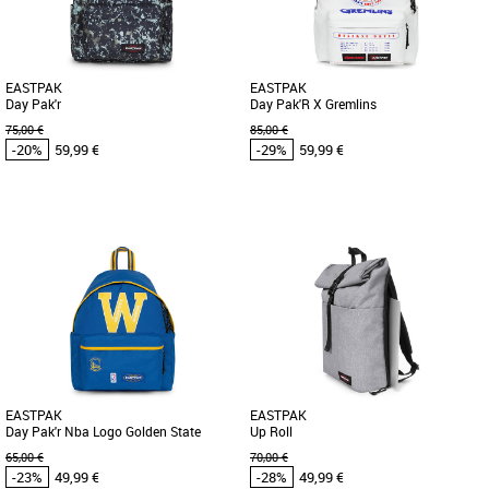
son compartiment [...]
et encore plus de [...]
EASTPAK
EASTPAK
Day Pak'r
Day Pak'R X Gremlins
75,00 €
85,00 €
-20%
59,99 €
-29%
59,99 €
Sacs et accessoires Eastpak pas cher et
Sacs et accessoires Eastpak pas cher et
Promos Sacs et accessoires Eastpak
Promos Sacs et accessoires Eastpak
Découvrez le Eastpak Day Pak'r, le sac à
Le sac à dos Eastpak Day Pak'R allie
dos idéal pour allier style et praticité.
style et praticité pour accompagner vos
Conçu pour [...]
journées avec une touche [...]
EASTPAK
EASTPAK
Day Pak'r Nba Logo Golden State
Up Roll
Warriors
65,00 €
70,00 €
-23%
49,99 €
-28%
49,99 €