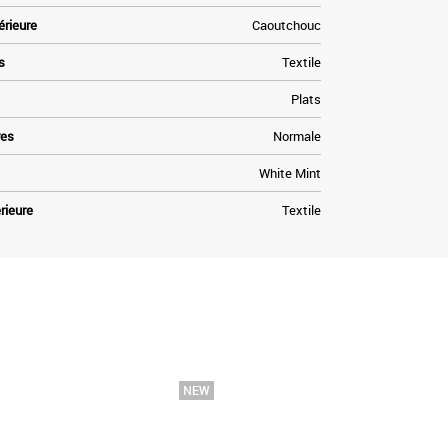
érieure
Caoutchouc
s
Textile
Plats
res
Normale
White Mint
rieure
Textile