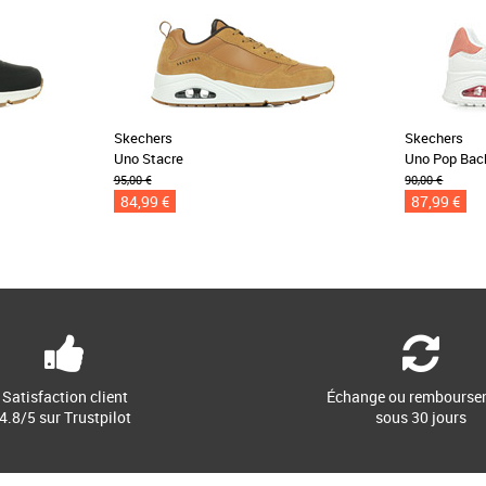
Skechers
Skechers
Uno Stacre
Uno Pop Bac
95,00 €
90,00 €
84,99 €
87,99 €
Satisfaction client
Échange ou rembourse
4.8/5 sur Trustpilot
sous 30 jours