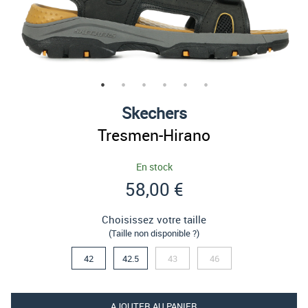
Skechers
Tresmen-Hirano
En stock
58,00 €
Choisissez votre taille
(Taille non disponible ?)
42
42.5
43
46
AJOUTER AU PANIER