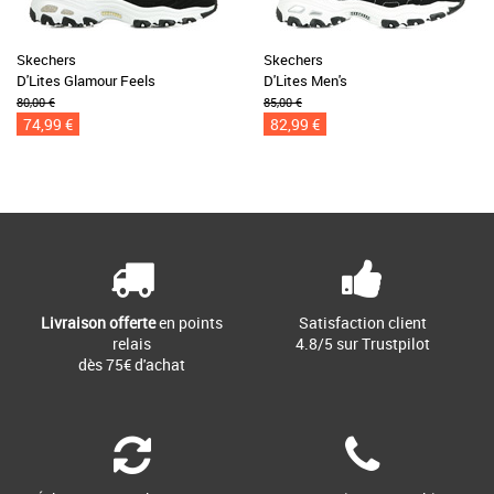
Skechers
Skechers
D'Lites Glamour Feels
D'Lites Men's
80,00 €
85,00 €
74,99 €
82,99 €
Livraison offerte
en points
Satisfaction client
relais
4.8/5 sur Trustpilot
dès 75€ d'achat