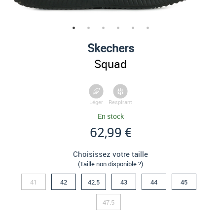
Skechers
Squad
Léger
Respirant
En stock
62,99 €
Choisissez votre taille
(Taille non disponible ?)
41
42
42.5
43
44
45
47.5