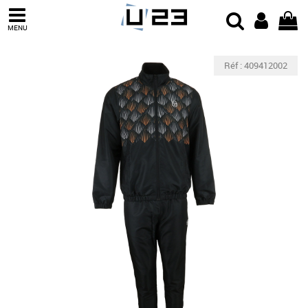
MENU
Réf : 409412002