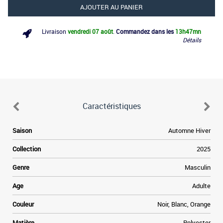
AJOUTER AU PANIER
Livraison
vendredi 07 août
.
Commandez dans les
13h
47mn
Détails
Caractéristiques
A
Saison
Automne Hiver
e
e
Collection
2025
a
r
Genre
Masculin
x
s
Age
Adulte
s
y
Couleur
Noir, Blanc, Orange
e
Matière
Polyester