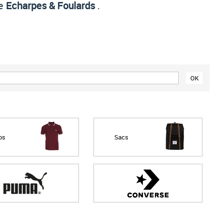
ie
Echarpes & Foulards
.
Prix croissant
Prix décroissant
Meilleures remises
os
Sacs