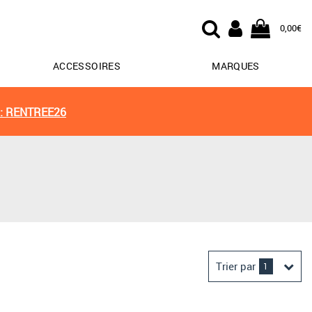
0,00€
ACCESSOIRES
MARQUES
: RENTREE26
Trier par
1
Derniers arrivages