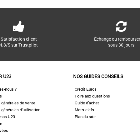
Satisfaction client
Échange ou rembourse
4.8/5 sur Trustpilot
sous 30 jours
R U23
NOS GUIDES CONSEILS
es-nous ?
Crédit Euros
es
Foire aux questions
 générales de vente
Guide d'achat
 générales d'utilisation
Mots-clefs
omos U23
Plan du site
te
ivées