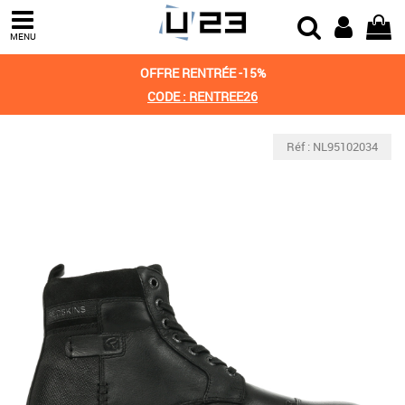
MENU
OFFRE RENTRÉE -15%
CODE : RENTREE26
Réf : NL95102034