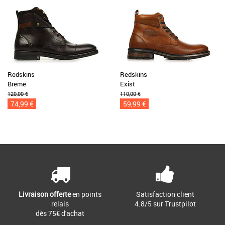
Redskins
Redskins
Breme
Exist
120,00 €
110,00 €
74,99 €
59,99 €
Livraison offerte
en points
Satisfaction client
relais
4.8/5 sur Trustpilot
dès 75€ d'achat