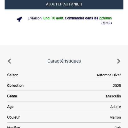
AJOUTER AU PANIER
Livraison
lundi 10 août
.
Commandez dans les
22h
0mn
Détails
Caractéristiques
Saison
Automne Hiver
Collection
2025
Genre
Masculin
Age
Adulte
Couleur
Marron
f
Matière
Cuir