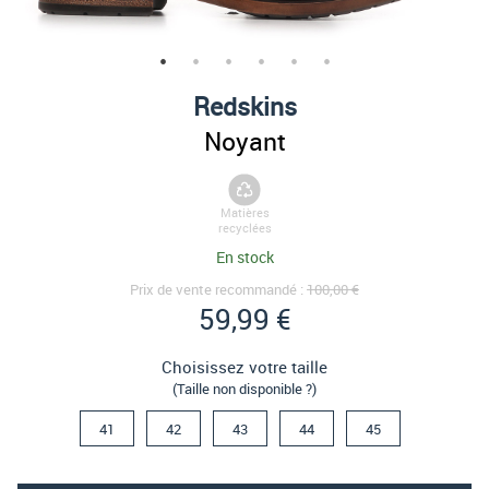
Redskins
Noyant
Matières
recyclées
En stock
Prix de vente recommandé :
100,00 €
59,99 €
Choisissez votre taille
(Taille non disponible ?)
41
42
43
44
45