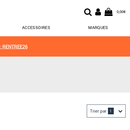
0,00€
ACCESSOIRES
MARQUES
: RENTREE26
Trier par
1
Derniers arrivages