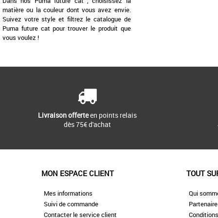
Dans nos Puma future cat , choisissez la
matière ou la couleur dont vous avez envie.
Suivez votre style et filtrez le catalogue de
Puma future cat pour trouver le produit que
vous voulez !
Livraison offerte
en points relais
dès 75€ d'achat
MON ESPACE CLIENT
TOUT SU
Mes informations
Qui somm
Suivi de commande
Partenair
Contacter le service client
Conditions