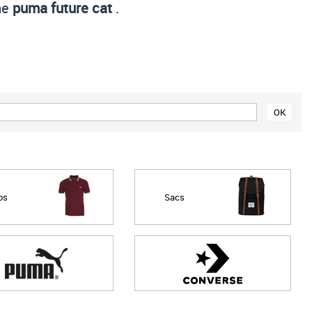
che
puma future cat
.
Prix croissant
Prix décroissant
Meilleures remises
os
Sacs