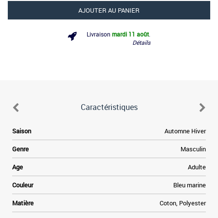
AJOUTER AU PANIER
Livraison
mardi 11 août
.
Détails
Caractéristiques
.
Saison
Automne Hiver
s
r
Genre
Masculin
a
s
Age
Adulte
e
e
p
Couleur
Bleu marine
n
n
Matière
Coton, Polyester