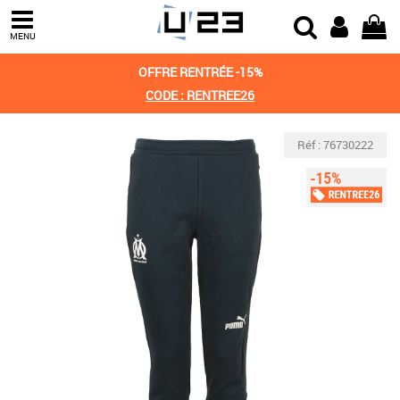
MENU
OFFRE RENTRÉE -15%
CODE : RENTREE26
Réf : 76730222