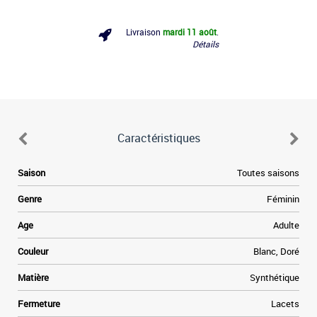
Livraison
mardi 11 août
.
Détails
Caractéristiques
.
Saison
Toutes saisons
s
r
Genre
Féminin
a
s
Age
Adulte
e
e
Couleur
Blanc, Doré
n
n
Matière
Synthétique
Fermeture
Lacets