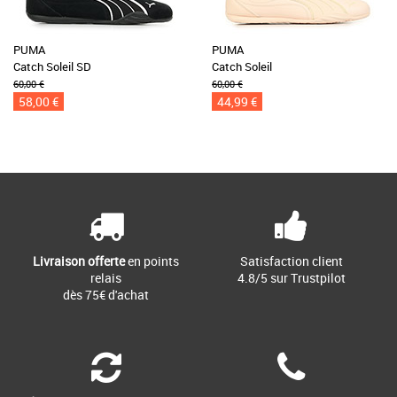
PUMA
PUMA
Catch Soleil SD
Catch Soleil
60,00 €
60,00 €
58,00 €
44,99 €
Livraison offerte
en points
Satisfaction client
relais
4.8/5 sur Trustpilot
dès 75€ d'achat