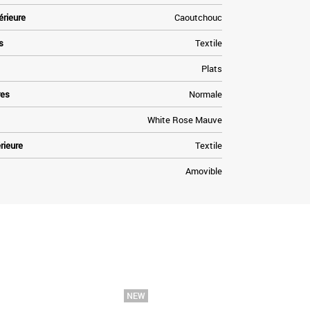
érieure
Caoutchouc
s
Textile
Plats
res
Normale
White Rose Mauve
rieure
Textile
Amovible