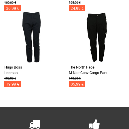
100,00 €
125,00 €
30,99 €
24,99 €
Hugo Boss
The North Face
Leeman
M Nse Conv Cargo Pant
100,00 €
140,00 €
19,99 €
85,99 €