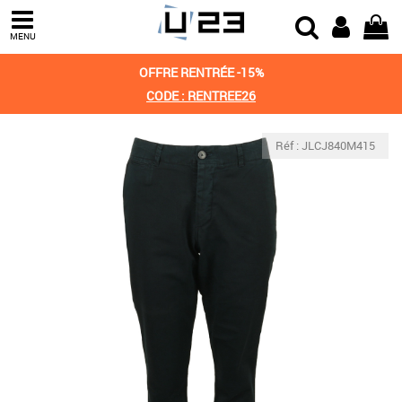
MENU
OFFRE RENTRÉE -15%
CODE : RENTREE26
Réf : JLCJ840M415