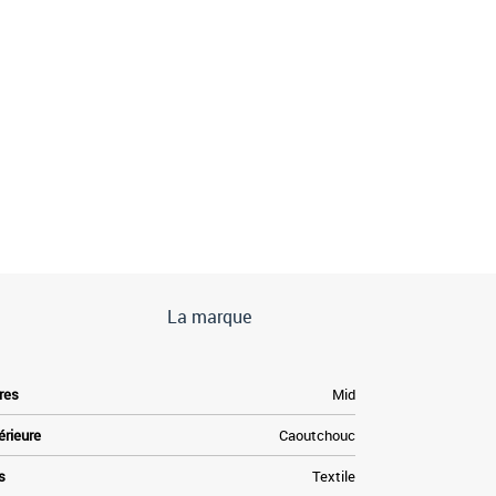
La marque
res
Mid
érieure
Caoutchouc
s
Textile