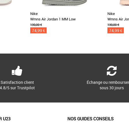
Nike
Nike
Wmns Air Jordan 1 MM Low
Wmns Air Jo
130,00 €
130,00 €
74,99 €
74,99 €
Satisfaction client
Échange ou rembourse
4.8/5 sur Trustpilot
sous 30 jours
R U23
NOS GUIDES CONSEILS