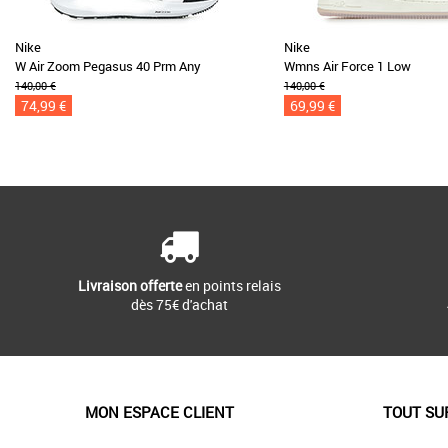
Nike
Nike
W Air Zoom Pegasus 40 Prm Any
Wmns Air Force 1 Low
140,00 €
140,00 €
74,99 €
69,99 €
Livraison offerte
en points relais
dès 75€ d'achat
MON ESPACE CLIENT
TOUT SU