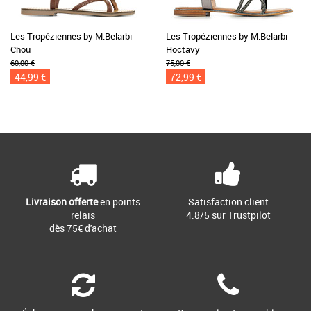
Les Tropéziennes by M.Belarbi
Les Tropéziennes by M.Belarbi
Chou
Hoctavy
60,00 €
75,00 €
44,99 €
72,99 €
Livraison offerte
en points
Satisfaction client
relais
4.8/5 sur Trustpilot
dès 75€ d'achat