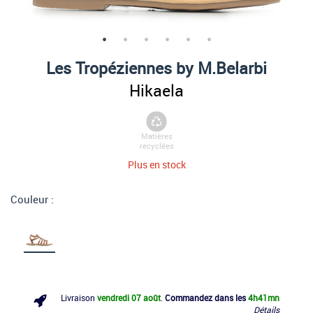
Les Tropéziennes by M.Belarbi
Hikaela
Matières
recyclées
Plus en stock
Couleur :
Livraison
vendredi 07 août
.
Commandez dans les
4h
41mn
Détails