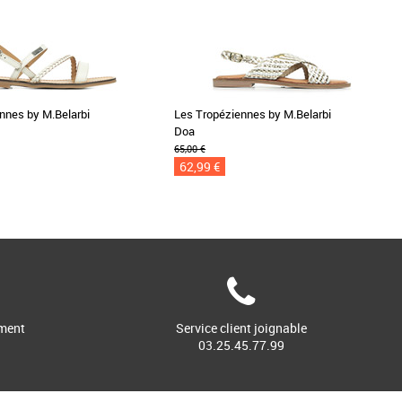
nnes by M.Belarbi
Les Tropéziennes by M.Belarbi
Doa
65,00 €
62,99 €
ment
Service client joignable
03.25.45.77.99