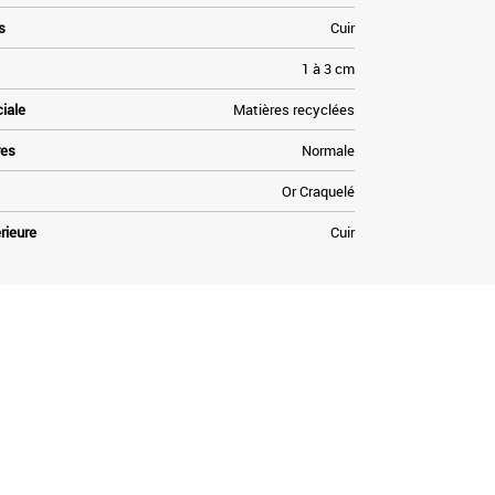
s
Cuir
1 à 3 cm
ciale
Matières recyclées
res
Normale
Or Craquelé
rieure
Cuir