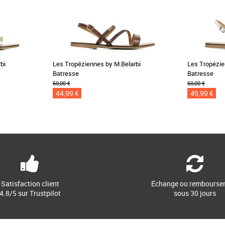
bi
Les Tropéziennes by M.Belarbi
Les Tropézie
Batresse
Batresse
60,00 €
60,00 €
44,99 €
49,99 €
Satisfaction client
Échange ou rembourse
4.8/5 sur Trustpilot
sous 30 jours