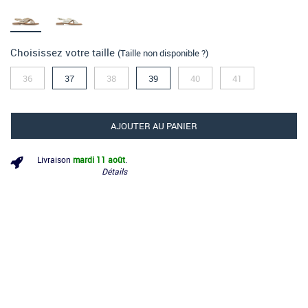
Choisissez votre taille
(Taille non disponible ?)
36
37
38
39
40
41
AJOUTER AU PANIER
Livraison
mardi 11 août
.
Détails