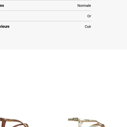
res
Normale
Or
rieure
Cuir