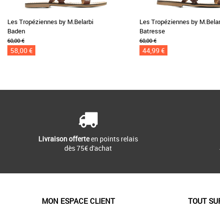
Les Tropéziennes by M.Belarbi
Les Tropéziennes by M.Belar
Baden
Batresse
60,00 €
60,00 €
58,00 €
44,99 €
Livraison offerte
en points relais
dès 75€ d'achat
MON ESPACE CLIENT
TOUT SU