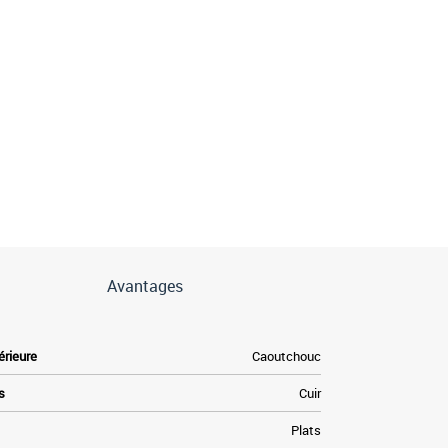
Avantages
érieure
Caoutchouc
s
Cuir
Plats