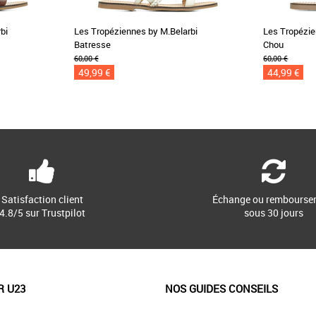
bi
Les Tropéziennes by M.Belarbi
Les Tropézie
Batresse
Chou
60,00 €
60,00 €
49,99 €
44,99 €
Satisfaction client
Échange ou rembourse
4.8/5 sur Trustpilot
sous 30 jours
R U23
NOS GUIDES CONSEILS